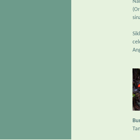
Na
(Or
sin
Sik
cel
Ang
Bu
Tam