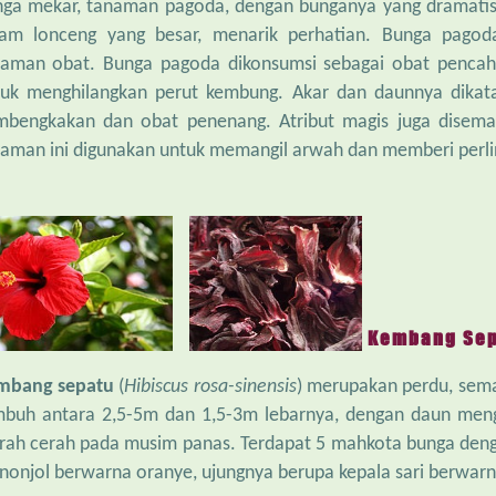
ga mekar, tanaman pagoda, dengan bunganya yang dramatis
lam lonceng yang besar, menarik perhatian. Bunga pago
aman obat. Bunga pagoda dikonsumsi sebagai obat pencaha
uk menghilangkan perut kembung. Akar dan daunnya dikata
bengkakan dan obat penenang. Atribut magis juga disemat
aman ini digunakan untuk memangil arwah dan memberi perli
Kembang Sep
mbang sepatu
(
Hibiscus rosa-sinensis
) merupakan perdu, sema
buh antara 2,5-5m dan 1,5-3m lebarnya, dengan daun meng
ah cerah pada musim panas. Terdapat 5 mahkota bunga deng
onjol berwarna oranye, ujungnya berupa kepala sari berwar