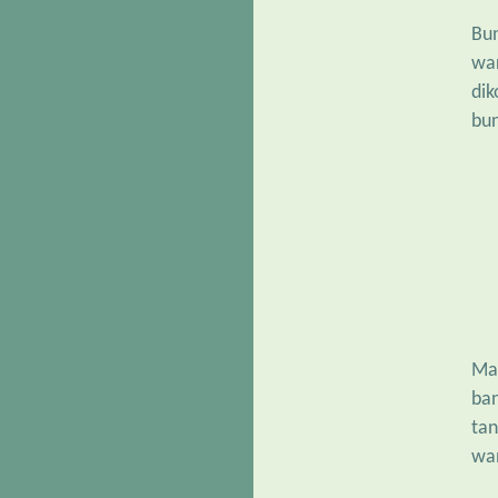
Bun
war
dik
bun
Ma
ba
tan
wan