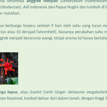
ma umumnya
anggrek merpati
(
Dendrobium crumenatum
chiodaceae). Asli Indonesia dan Papua Nugini dan tumbuh di 
ar matahari.
lus berbunga terpicu setelah 9 hari oleh suhu yang turun m
cius atau 10 derajad Fahrenheit), biasanya perubahan suhu m
grek merpati beraroma wangi, tetapi aroma ini hanya bertaha
nga tepus
, atau
Scarlet Earth Ginger
(
Achasma megalocheil
an Nasional, tumbuh keluar dari dalam tanah, dengan tinggi 