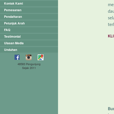
Kontak Kami
me
Pemesanan
dau
Pendaftaran
sel
Petunjuk Arah
ter
FAQ
KLI
Testimonial
Ulasan Media
Unduhan
48583 Pengunjung
Sejak 2011
Bu