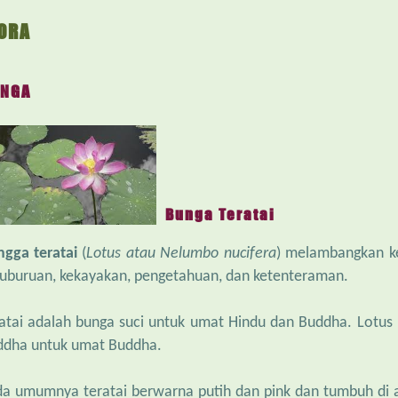
ORA
NGA
Bunga Teratai
gga teratai
(
Lotus atau Nelumbo nucifera
) melambangkan ke
uburuan, kekayakan, pengetahuan, dan ketenteraman.
atai adalah bunga suci untuk umat Hindu dan Buddha. Lotus
ddha untuk umat Buddha.
a umumnya teratai berwarna putih dan pink dan tumbuh di a