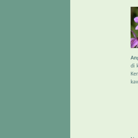
An
di 
Ker
kaw