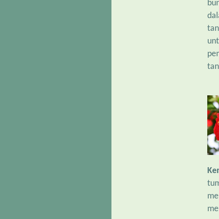
bun
da
tan
unt
pem
tan
Ke
tum
mer
men