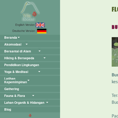
FL
English Version
BU
Deutsche Version
Beranda
Akomodasi
Bersantai di Alam
Hiking & Bersepeda
Pendidikan Lingkungan
Yoga & Meditasi
Bun
Latihan
kes
Kepemimpinan
Gathering
Ter
Fauna & Flora
Bu
Lahan Organik & Hidangan
Blog
Pad