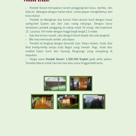
PONDOK KENARI
Pondok Kenari merupakan rumah panggung dari kayu, bambu, dan
batu ini, dibangun dengan bahan lokal. Lantai papan mengkilatnya dari
kayu durian.
Pondok ini dilengkapi dua kamar tidur ukuran kecil dengan kasur
spring-bed Queen size dan satu ruang keluarga. Dengan kasur
tambahan, pondok panggung ini cukup untuk 10 orang, dan maksimal
15. Luasnya 7x9 meter dengan tinggi langit-langit 2.5 meter.
Ada dua kamar mandi, satu dengan kloset duduk dan satu jongkok.
Bila mau memasak sendiri, ada dapur.
Pondok ini lengkap dengan beranda luas. Kalau malam, Anda bisa
lihat kerlap-kerlip lampu kota Bogor yang meriah. Pagi, Anda bisa
melihat hutan kami dan Gunung Pangrango yang menjulang di
kejauhan.
Harga sewa
Pondok Kenari: 1,000,000 Rupiah
pada akhir pekan.
Tersedia diskon untuk hari-hari lain atau masa tinggal lebih lama.