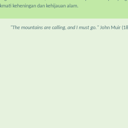
ikmati keheningan dan kehijauan alam.
"The mountains are calling, and I must go."
John Muir (18