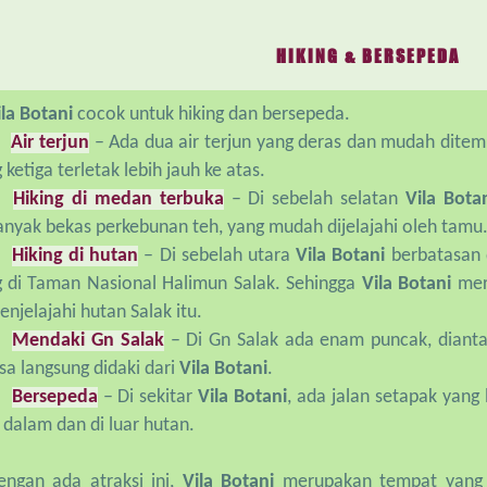
HIKING & BERSEPEDA
ila Botani
cocok untuk hiking dan bersepeda.
Air terjun
– Ada dua air terjun yang deras dan mudah ditem
 ketiga terletak lebih jauh ke atas.
Hiking di medan terbuka
– Di sebelah selatan
Vila Bota
anyak bekas perkebunan teh, yang mudah dijelajahi oleh tamu
Hiking di hutan
– Di sebelah utara
Vila Botani
berbatasan 
g di Taman Nasional Halimun Salak. Sehingga
Vila Botani
mer
njelajahi hutan Salak itu.
Mendaki Gn Salak
– Di Gn Salak ada enam puncak, dianta
sa langsung didaki dari
Vila Botani
.
Bersepeda
– Di sekitar
Vila Botani
, ada jalan setapak yang
 dalam dan di luar hutan.
engan ada atraksi ini,
Vila Botani
merupakan tempat yang 