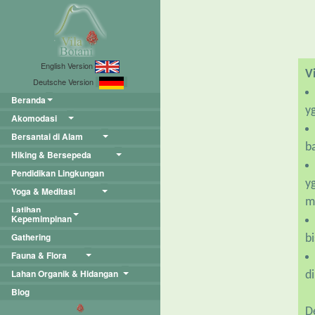
English Version
V
Deutsche Version
Beranda
yg
Akomodasi
Bersantai di Alam
b
Hiking & Bersepeda
Pendidikan Lingkungan
y
Yoga & Meditasi
me
Latihan
Kepemimpinan
Gathering
bi
Fauna & Flora
Lahan Organik & Hidangan
di
Blog
D