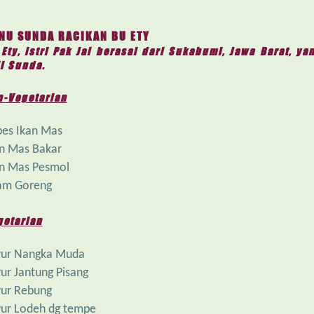
NU SUNDA RACIKAN BU ETY
 Ety, istri Pak Jai berasal dari Sukabumi, Jawa Barat, 
i Sunda.
n-Vegetarian
es Ikan Mas
n Mas Bakar
an Mas Pesmol
am Goreng
getarian
yur Nangka Muda
ur Jantung Pisang
ur Rebung
ur Lodeh dg tempe