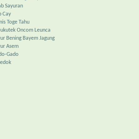
b Sayuran
p Cay
is Toge Tahu
eukutek Oncom Leunca
ur Bening Bayem Jagung
yur Asem
do-Gado
redok