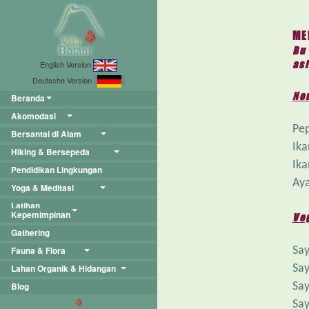
ME
Bu
asl
English Version
Deutsche Version
No
Beranda
Akomodasi
Pep
Bersantai di Alam
Ika
Hiking & Bersepeda
Ik
Pendidikan Lingkungan
Ay
Yoga & Meditasi
Latihan
Kepemimpinan
Ve
Gathering
Sa
Fauna & Flora
Say
Lahan Organik & Hidangan
Say
Blog
Say