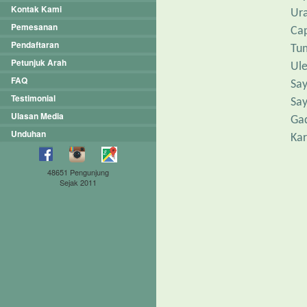
Kontak Kami
Ura
Pemesanan
Ca
Pendaftaran
Tum
Petunjuk Arah
Ul
FAQ
Say
Testimonial
Sa
Ulasan Media
Ga
Unduhan
Ka
48651 Pengunjung
Sejak 2011