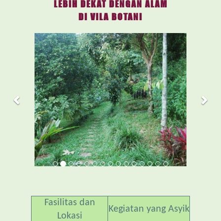
LEBIH DEKAT DENGAN ALAM
DI VILA BOTANI
Previous
Nex
Fasilitas dan
Kegiatan yang Asyik
Lokasi
Akomodasi &
Bersantai di