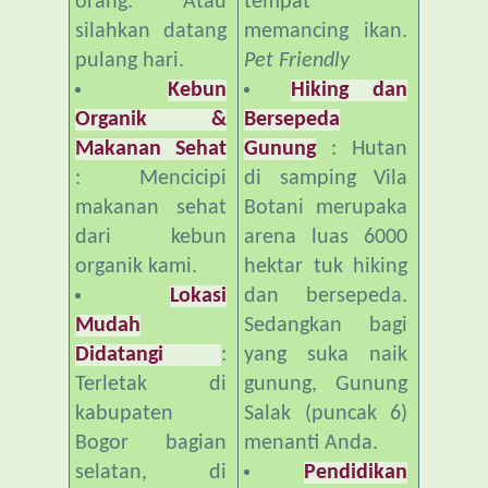
pulang hari.
Pet Friendly
Kebun
Hiking dan
Organik &
Bersepeda
Makanan Sehat
Gunung
: Hutan
: Mencicipi
di samping Vila
makanan sehat
Botani merupaka
dari kebun
arena luas 6000
organik kami.
hektar tuk hiking
Lokasi
dan bersepeda.
Mudah
Sedangkan bagi
Didatangi
:
yang suka naik
Terletak di
gunung, Gunung
kabupaten
Salak (puncak 6)
Bogor bagian
menanti Anda.
selatan, di
Pendidikan
lereng Gn Salak.
Lingkungan
: Kita
Bisa dijangkau
bisa belajar