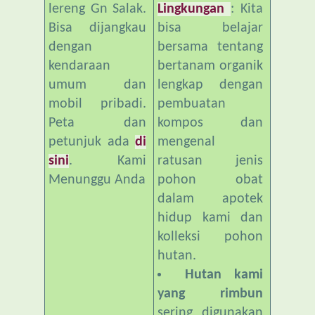
dengan
bersama tentang
kendaraan
bertanam organik
umum dan
lengkap dengan
mobil pribadi.
pembuatan
Peta dan
kompos dan
petunjuk ada
di
mengenal
sini
. Kami
ratusan jenis
Menunggu Anda
pohon obat
dalam apotek
hidup kami dan
kolleksi pohon
hutan.
Hutan kami
yang rimbun
sering digunakan
untuk Latihan