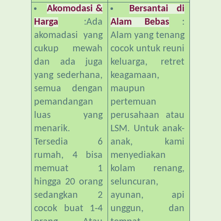
Harga
:Ada
Alam Bebas
:
akomadasi yang
Alam yang tenang
cukup mewah
cocok untuk reuni
dan ada juga
keluarga, retret
yang sederhana,
keagamaan,
semua dengan
maupun
pemandangan
pertemuan
luas yang
perusahaan atau
menarik.
LSM. Untuk anak-
Tersedia 6
anak, kami
rumah, 4 bisa
menyediakan
memuat 1
kolam renang,
hingga 20 orang
seluncuran,
sedangkan 2
ayunan, api
cocok buat 1-4
unggun, dan
orang. Atau
tempat
silahkan datang
memancing ikan.